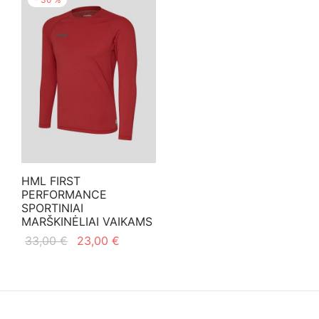
HML FIRST
PERFORMANCE
SPORTINIAI
MARŠKINĖLIAI VAIKAMS
Original
Current
33,00
€
23,00
€
price
price is:
This
Pasirinkti savybes
was:
23,00 €.
product
33,00 €.
has
multiple