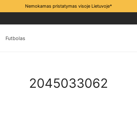
Nemokamas pristatymas visoje Lietuvoje*
Futbolas
2045033062