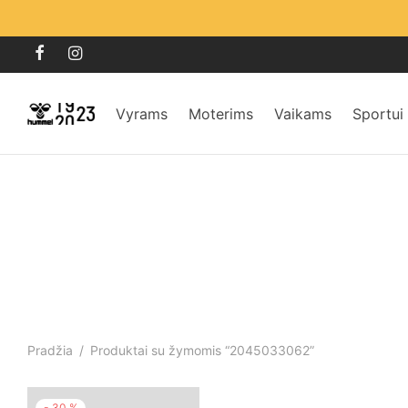
Vyrams
Moterims
Vaikams
Sportui
Pradžia
/
Produktai su žymomis “2045033062”
-
30
%