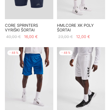
CORE SPRINTERS
HMLCORE XK POLY
VYRIŠKI ŠORTAI
ŠORTAI
Original
Current
Original
Current
40,00
€
16,00
€
23,00
€
12,00
€
price
price is:
price
price is:
was:
16,00 €.
was:
12,00 €.
-
48
%
-
48
%
40,00 €.
23,00 €.