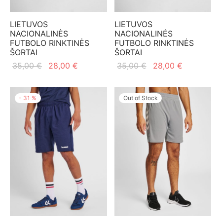
mo apranga
LIETUVOS
LIETUVOS
NACIONALINĖS
NACIONALINĖS
FUTBOLO RINKTINĖS
FUTBOLO RINKTINĖS
ŠORTAI
ŠORTAI
Original
Current
Original
Current
35,00
€
28,00
€
35,00
€
28,00
€
price
price is:
price
price is:
was:
28,00 €.
was:
28,00 €.
-
31
%
Out of Stock
35,00 €.
35,00 €.