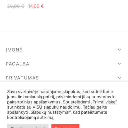
Original
Current
28,00
€
14,00
€
price
price is:
was:
14,00 €.
28,00 €.
ĮMONĖ
PAGALBA
PRIVATUMAS
SEKIME MUS
Savo svetainėje naudojame slapukus, kad suteiktume
jums tinkamiausią patirtį, prisimindami jūsų nuostatas ir
pakartotinius apsilankymus. Spustelėdami „Priimti viską“
sutinkate su VISŲ slapukų naudojimu. Tačiau galite
apsilankyti „Slapukų nustatymai“, kad pateiktumėte
kontroliuojamą sutikimą.