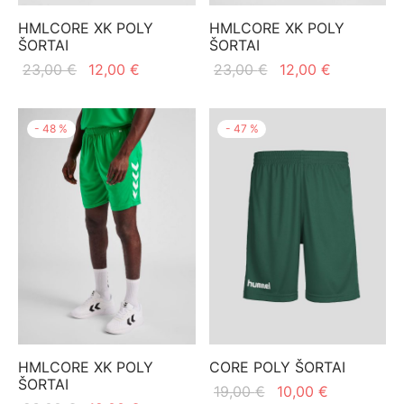
HMLCORE XK POLY
HMLCORE XK POLY
ŠORTAI
ŠORTAI
Original
Current
Original
Current
23,00
€
12,00
€
23,00
€
12,00
€
price
price is:
price
price is:
was:
12,00 €.
was:
12,00 €.
-
48
%
-
47
%
23,00 €.
23,00 €.
HMLCORE XK POLY
CORE POLY ŠORTAI
ŠORTAI
Original
Current
19,00
€
10,00
€