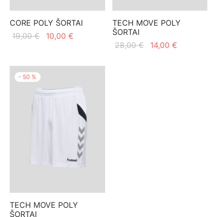
CORE POLY ŠORTAI
TECH MOVE POLY
ŠORTAI
Original
Current
19,00
€
10,00
€
Original
Current
28,00
€
14,00
€
price
price is:
price
price is:
was:
10,00 €.
was:
14,00 €.
19,00 €.
-
50
%
28,00 €.
TECH MOVE POLY
ŠORTAI