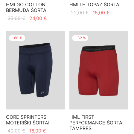
HMLGO COTTON
HMLTE TOPAZ ŠORTAI
BERMUDA ŠORTAI
Original
Current
22,00
€
15,00
€
Original
Current
35,00
€
24,00
€
price
price is:
price
price is:
was:
15,00 €.
was:
24,00 €.
22,00 €.
-
60
%
-
32
%
35,00 €.
CORE SPRINTERS
HML FIRST
MOTERIŠKI ŠORTAI
PERFORMANCE ŠORTAI
TAMPRĖS
Original
Current
40,00
€
16,00
€