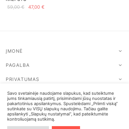
Original
Current
59,00
€
47,00
€
price
price is:
was:
47,00 €.
59,00 €.
ĮMONĖ
PAGALBA
PRIVATUMAS
SEKIME MUS
Savo svetainėje naudojame slapukus, kad suteiktume
jums tinkamiausią patirtį, prisimindami jūsų nuostatas ir
pakartotinius apsilankymus. Spustelėdami „Priimti viską“
sutinkate su VISŲ slapukų naudojimu. Tačiau galite
apsilankyti „Slapukų nustatymai“, kad pateiktumėte
kontroliuojamą sutikimą.