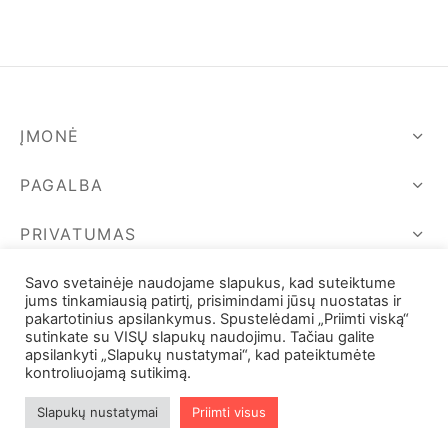
price
price is:
was:
36,00 €.
60,00 €.
ĮMONĖ
PAGALBA
PRIVATUMAS
SEKIME MUS
Savo svetainėje naudojame slapukus, kad suteiktume
jums tinkamiausią patirtį, prisimindami jūsų nuostatas ir
pakartotinius apsilankymus. Spustelėdami „Priimti viską“
sutinkate su VISŲ slapukų naudojimu. Tačiau galite
apsilankyti „Slapukų nustatymai“, kad pateiktumėte
kontroliuojamą sutikimą.
Slapukų nustatymai
Priimti visus
Filters