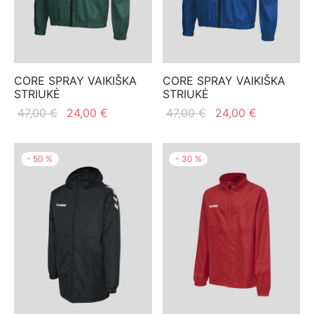
CORE SPRAY VAIKIŠKA
CORE SPRAY VAIKIŠKA
STRIUKĖ
STRIUKĖ
Original
Current
Original
Current
47,00
€
24,00
€
47,00
€
24,00
€
price
price is:
price
price is:
was:
24,00 €.
was:
24,00 €.
-
50
%
-
30
%
47,00 €.
47,00 €.