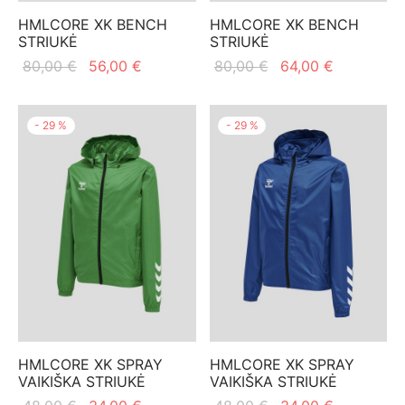
HMLCORE XK BENCH
HMLCORE XK BENCH
STRIUKĖ
STRIUKĖ
Original
Current
Original
Current
80,00
€
56,00
€
80,00
€
64,00
€
price
price is:
price
price is:
was:
56,00 €.
was:
64,00 €.
-
29
%
-
29
%
80,00 €.
80,00 €.
HMLCORE XK SPRAY
HMLCORE XK SPRAY
VAIKIŠKA STRIUKĖ
VAIKIŠKA STRIUKĖ
Original
Current
Original
Current