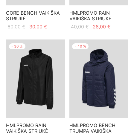
CORE BENCH VAIKIŠKA
HMLPROMO RAIN
STRIUKĖ
VAIKIŠKA STRIUKĖ
Original
Current
Original
Current
60,00
€
30,00
€
40,00
€
28,00
€
price
price is:
price
price is:
was:
30,00 €.
was:
28,00 €.
-
30
%
-
40
%
60,00 €.
40,00 €.
HMLPROMO RAIN
HMLPROMO BENCH
VAIKIŠKA STRIUKĖ
TRUMPA VAIKIŠKA