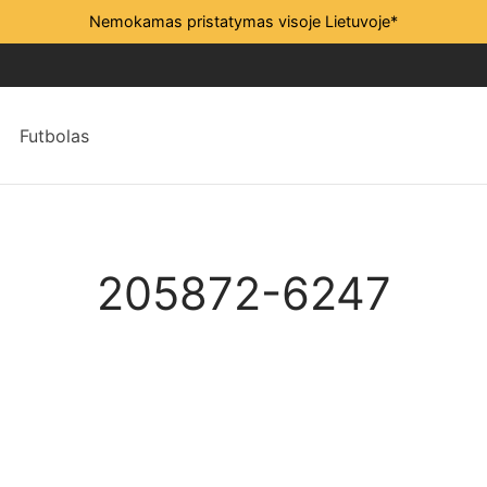
Nemokamas pristatymas visoje Lietuvoje*
Futbolas
205872-6247