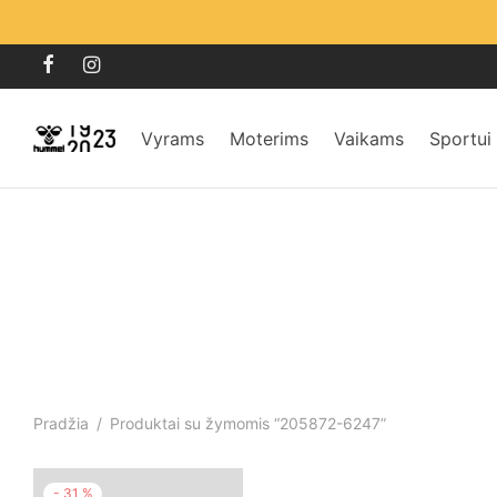
Vyrams
Moterims
Vaikams
Sportui
Pradžia
/
Produktai su žymomis “205872-6247”
-
31
%