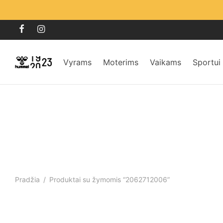
Vyrams
Moterims
Vaikams
Sportui
Pradžia
/
Produktai su žymomis “2062712006”