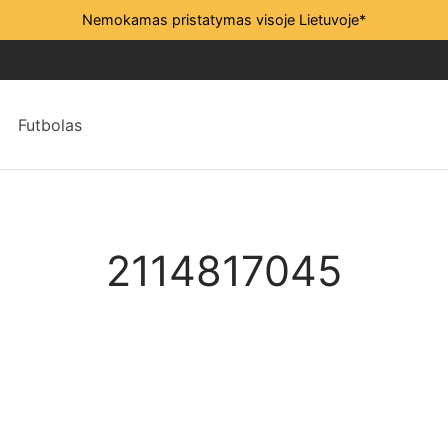
Nemokamas pristatymas visoje Lietuvoje*
Futbolas
2114817045