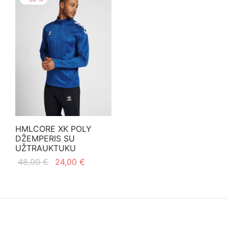
HMLCORE XK POLY
DŽEMPERIS SU
UŽTRAUKTUKU
Original
Current
48,00
€
24,00
€
price
price is:
This
Pasirinkti savybes
was:
24,00 €.
product
48,00 €.
has
multiple