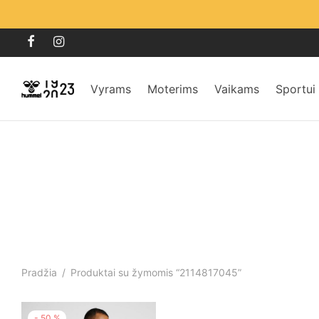
Vyrams
Moterims
Vaikams
Sportui
Pradžia
/
Produktai su žymomis “2114817045”
-
50
%