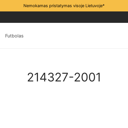
Nemokamas pristatymas visoje Lietuvoje*
Futbolas
214327-2001