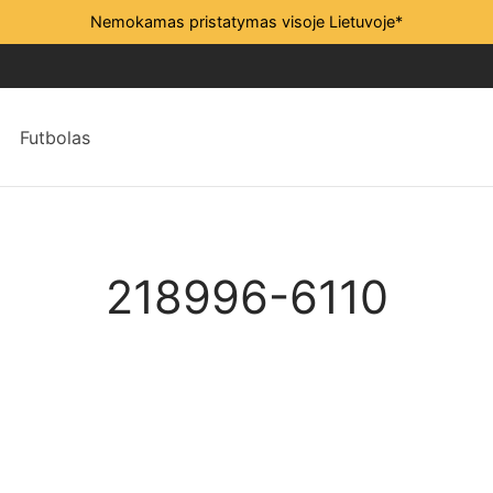
Nemokamas pristatymas visoje Lietuvoje*
Futbolas
218996-6110