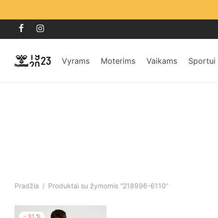
Vyrams
Moterims
Vaikams
Sportui
Pradžia
/
Produktai su žymomis “218996-6110”
-
31
%