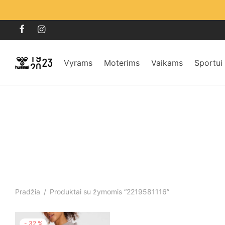
Vyrams
Moterims
Vaikams
Sportui
Pradžia
/
Produktai su žymomis “2219581116”
-
32
%