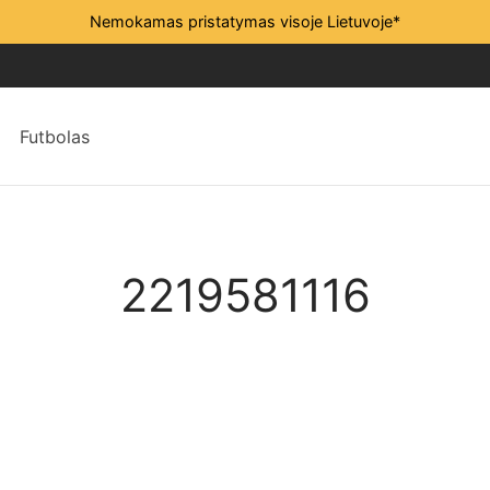
Nemokamas pristatymas visoje Lietuvoje*
Futbolas
2219581116