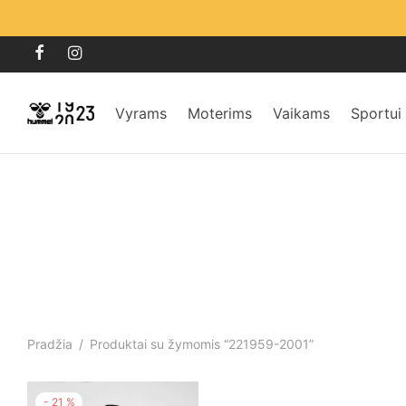
Vyrams
Moterims
Vaikams
Sportui
Pradžia
/
Produktai su žymomis “221959-2001”
-
21
%