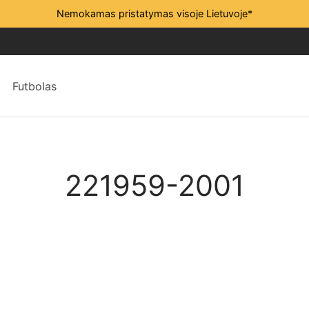
Nemokamas pristatymas visoje Lietuvoje*
Futbolas
221959-2001