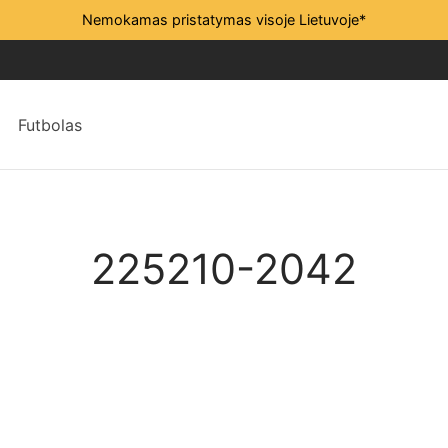
Nemokamas pristatymas visoje Lietuvoje*
Futbolas
225210-2042