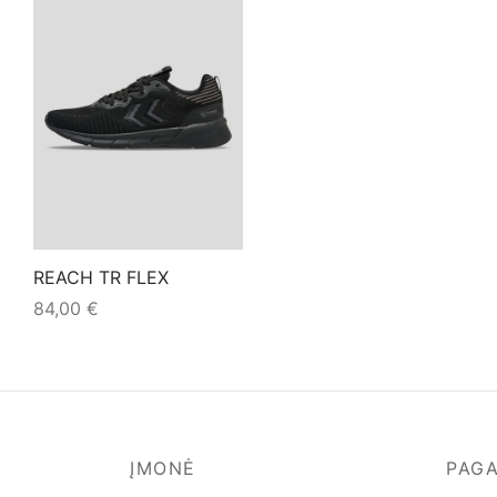
REACH TR FLEX
84,00
€
This
Pasirinkti savybes
product
has
multiple
variants.
ĮMONĖ
PAG
The