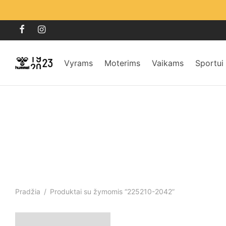
Vyrams
Moterims
Vaikams
Sportui
Pradžia
/
Produktai su žymomis “225210-2042”