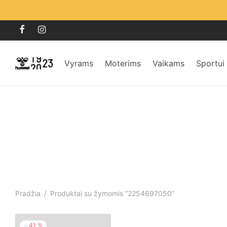
Vyrams
Moterims
Vaikams
Sportui
Pradžia
/
Produktai su žymomis “2254697050”
-
41
%