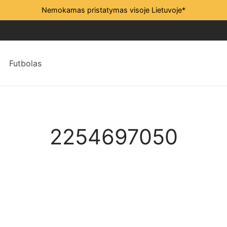
Nemokamas pristatymas visoje Lietuvoje*
Futbolas
2254697050