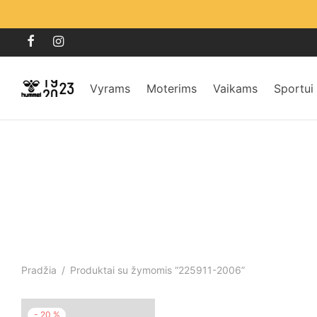
Vyrams
Moterims
Vaikams
Sportui
Pradžia
/
Produktai su žymomis “225911-2006”
-
20
%