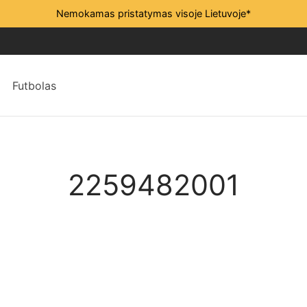
Nemokamas pristatymas visoje Lietuvoje*
Futbolas
2259482001