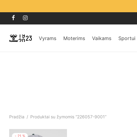
Vyrams
Moterims
Vaikams
Sportui
Pradžia
/
Produktai su žymomis “226057-9001”
-
21
%