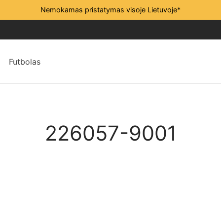
Nemokamas pristatymas visoje Lietuvoje*
Futbolas
226057-9001