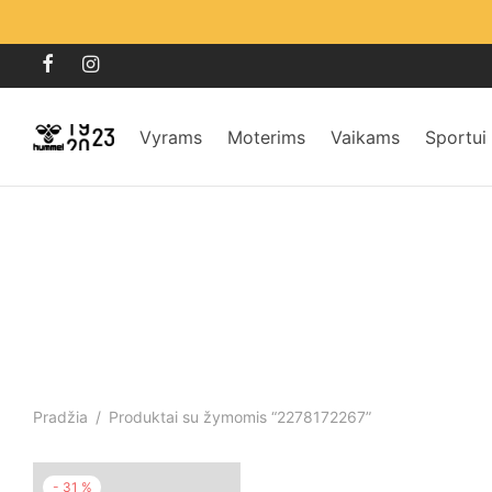
Vyrams
Moterims
Vaikams
Sportui
Pradžia
/
Produktai su žymomis “2278172267”
-
31
%