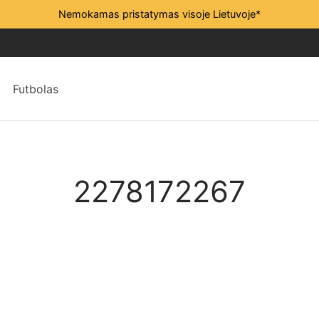
Nemokamas pristatymas visoje Lietuvoje*
Futbolas
2278172267