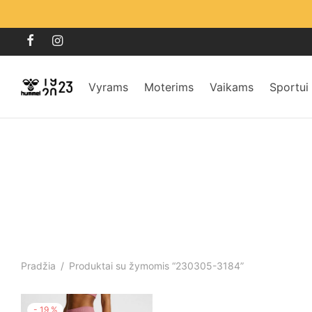
Vyrams
Moterims
Vaikams
Sportui
Pradžia
/
Produktai su žymomis “230305-3184”
-
19
%