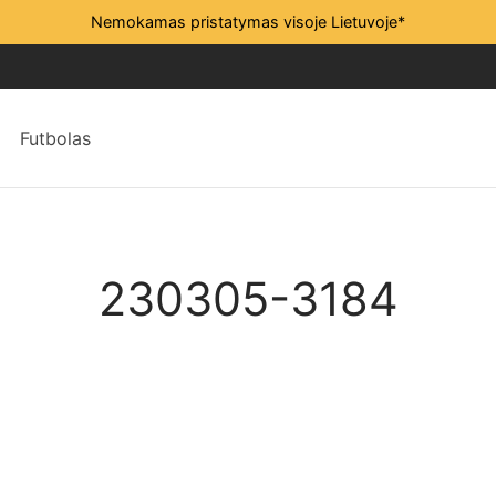
Nemokamas pristatymas visoje Lietuvoje*
Futbolas
230305-3184