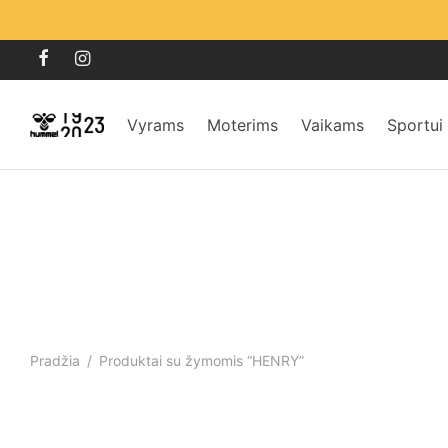
Vyrams
Moterims
Vaikams
Sportui
Pradžia
/
Produktai su žymomis “HENRY”