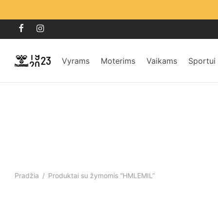
Vyrams
Moterims
Vaikams
Sportui
Pradžia
/
Produktai su žymomis “HMLEMIL”