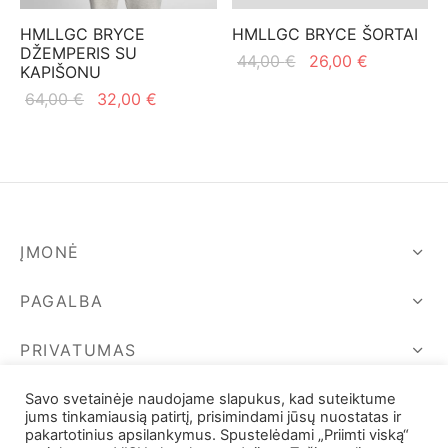
mo apranga
HMLLGC BRYCE
HMLLGC BRYCE ŠORTAI
DŽEMPERIS SU
Original
Current
44,00
€
26,00
€
KAPIŠONU
price
price is:
Original
Current
64,00
€
32,00
€
was:
26,00 €.
price
price is:
44,00 €.
was:
32,00 €.
64,00 €.
ĮMONĖ
PAGALBA
PRIVATUMAS
SEKIME MUS
Savo svetainėje naudojame slapukus, kad suteiktume
jums tinkamiausią patirtį, prisimindami jūsų nuostatas ir
pakartotinius apsilankymus. Spustelėdami „Priimti viską“