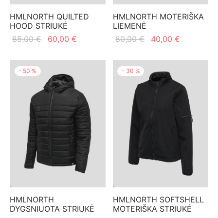
mo apranga
HMLNORTH QUILTED
HMLNORTH MOTERIŠKA
HOOD STRIUKĖ
LIEMENĖ
Original
Current
Original
Current
85,00
€
60,00
€
80,00
€
40,00
€
price
price is:
price
price is:
was:
60,00 €.
was:
40,00 €.
-
50
%
-
30
%
85,00 €.
80,00 €.
HMLNORTH
HMLNORTH SOFTSHELL
DYGSNIUOTA STRIUKĖ
MOTERIŠKA STRIUKĖ