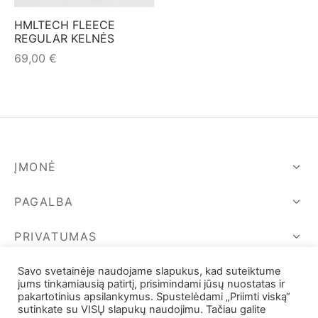
mo apranga
HMLTECH FLEECE
REGULAR KELNĖS
69,00
€
ĮMONĖ
PAGALBA
PRIVATUMAS
SEKIME MUS
Savo svetainėje naudojame slapukus, kad suteiktume
jums tinkamiausią patirtį, prisimindami jūsų nuostatas ir
pakartotinius apsilankymus. Spustelėdami „Priimti viską“
sutinkate su VISŲ slapukų naudojimu. Tačiau galite