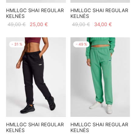
mo apranga
HMLLGC SHAI REGULAR
HMLLGC SHAI REGULAR
KELNĖS
KELNĖS
Original
Current
Original
Current
49,00
€
25,00
€
49,00
€
34,00
€
price
price is:
price
price is:
was:
25,00 €.
was:
34,00 €.
-
31
%
-
49
%
49,00 €.
49,00 €.
HMLLGC SHAI REGULAR
HMLLGC SHAI REGULAR
KELNĖS
KELNĖS