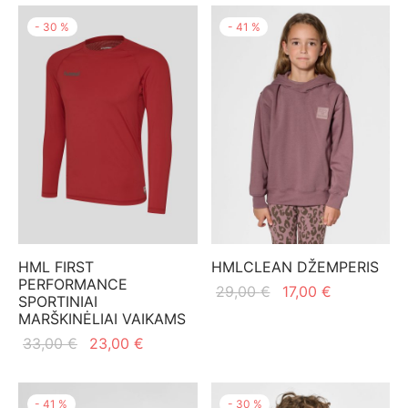
-
30
%
-
41
%
HML FIRST
HMLCLEAN DŽEMPERIS
PERFORMANCE
Original
Current
29,00
€
17,00
€
SPORTINIAI
price
price
MARŠKINĖLIAI VAIKAMS
was:
is:
Original
Current
33,00
€
23,00
€
29,00 €.
17,00 €.
price
price is:
was:
23,00 €.
-
41
%
-
30
%