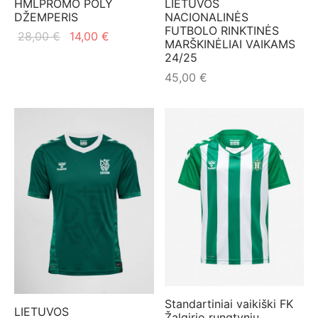
HMLPROMO POLY
LIETUVOS
DŽEMPERIS
NACIONALINĖS
FUTBOLO RINKTINĖS
Original
Current
28,00
€
14,00
€
MARŠKINĖLIAI VAIKAMS
price
price is:
24/25
was:
14,00 €.
45,00
€
28,00 €.
Standartiniai vaikiški FK
LIETUVOS
Žalgirio rungtynių