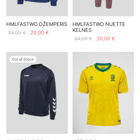
HMLFASTWO DŽEMPERIS
HMLFASTWO NUETTE
KELNĖS
Original
Current
34,00
€
20,00
€
Original
Current
34,00
€
20,00
€
price
price is:
price
price is:
was:
20,00 €.
was:
20,00 €.
34,00 €.
Out of Stock
34,00 €.