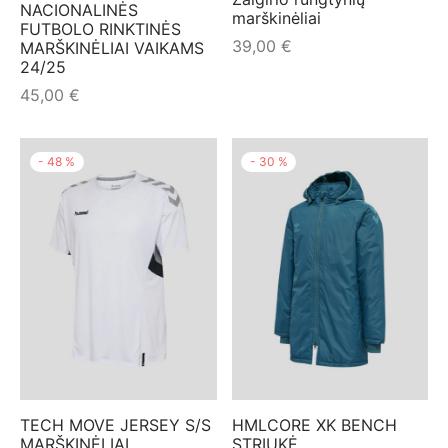
NACIONALINĖS
marškinėliai
FUTBOLO RINKTINĖS
39,00
€
MARŠKINĖLIAI VAIKAMS
24/25
45,00
€
-
48
%
-
30
%
TECH MOVE JERSEY S/S
HMLCORE XK BENCH
MARŠKINĖLIAI
STRIUKĖ