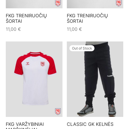
mo apranga
FKG TRENIRUOČIŲ
FKG TRENIRUOČIŲ
ŠORTAI
ŠORTAI
11,00
€
11,00
€
Out of Stock
FKG VARŽYBINIAI
CLASSIC GK KELNĖS