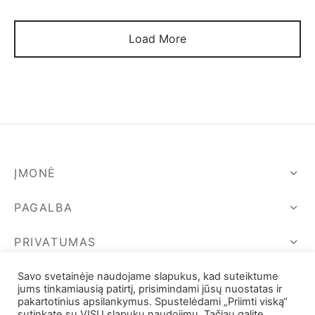
was:
56,00 €.
was:
64,00 €.
80,00 €.
80,00 €.
Load More
ĮMONĖ
PAGALBA
PRIVATUMAS
SEKIME MUS
Savo svetainėje naudojame slapukus, kad suteiktume
jums tinkamiausią patirtį, prisimindami jūsų nuostatas ir
pakartotinius apsilankymus. Spustelėdami „Priimti viską“
sutinkate su VISŲ slapukų naudojimu. Tačiau galite