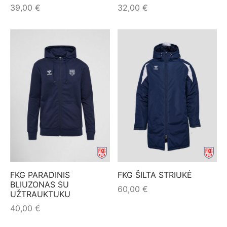
39,00
€
32,00
€
FKG PARADINIS
FKG ŠILTA STRIUKĖ
BLIUZONAS SU
60,00
€
UŽTRAUKTUKU
40,00
€