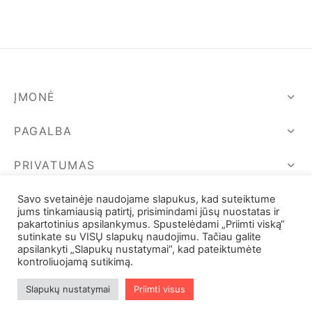
price
price is:
was:
18,00 €.
26,00 €.
ĮMONĖ
PAGALBA
PRIVATUMAS
SEKIME MUS
Savo svetainėje naudojame slapukus, kad suteiktume
jums tinkamiausią patirtį, prisimindami jūsų nuostatas ir
pakartotinius apsilankymus. Spustelėdami „Priimti viską“
sutinkate su VISŲ slapukų naudojimu. Tačiau galite
apsilankyti „Slapukų nustatymai“, kad pateiktumėte
kontroliuojamą sutikimą.
Slapukų nustatymai
Priimti visus
Filters