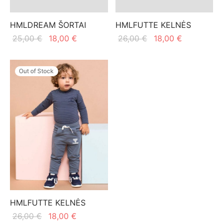
HMLDREAM ŠORTAI
HMLFUTTE KELNĖS
Original
Current
Original
Current
25,00
€
18,00
€
26,00
€
18,00
€
price
price is:
price
price is:
was:
18,00 €.
was:
18,00 €.
Out of Stock
25,00 €.
26,00 €.
HMLFUTTE KELNĖS
Original
Current
26,00
€
18,00
€