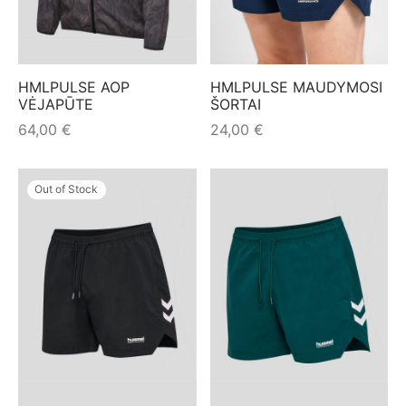
HMLPULSE AOP
HMLPULSE MAUDYMOSI
VĖJAPŪTE
ŠORTAI
64,00
€
24,00
€
Out of Stock