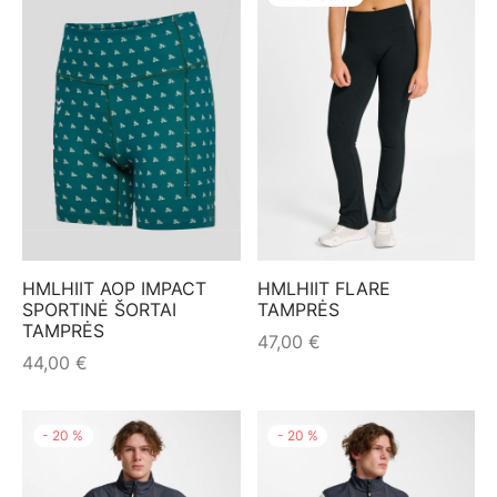
HMLHIIT AOP IMPACT
HMLHIIT FLARE
SPORTINĖ ŠORTAI
TAMPRĖS
TAMPRĖS
47,00
€
44,00
€
-
20
%
-
20
%