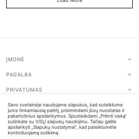
ĮMONĖ
PAGALBA
PRIVATUMAS
SEKIME MUS
Savo svetainėje naudojame slapukus, kad suteiktume
jums tinkamiausią patirtį, prisimindami jūsų nuostatas ir
pakartotinius apsilankymus. Spustelėdami „Priimti viską“
sutinkate su VISŲ slapukų naudojimu. Tačiau galite
apsilankyti „Slapukų nustatymai“, kad pateiktumėte
kontroliuojamą sutikimą.