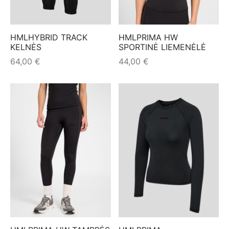
mo apranga
HMLHYBRID TRACK
HMLPRIMA HW
KELNĖS
SPORTINĖ LIEMENĖLĖ
64,00
€
44,00
€