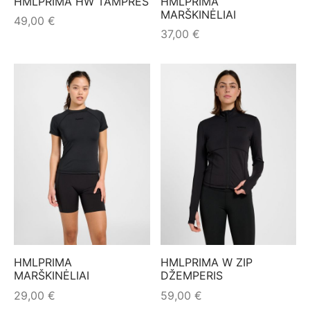
HMLPRIMA HW TAMPRĖS
HMLPRIMA
MARŠKINĖLIAI
49,00
€
37,00
€
HMLPRIMA
HMLPRIMA W ZIP
MARŠKINĖLIAI
DŽEMPERIS
29,00
€
59,00
€