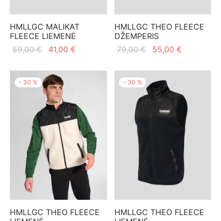
HMLLGC MALIKAT
HMLLGC THEO FLEECE
FLEECE LIEMENĖ
DŽEMPERIS
Original
Current
Original
Current
59,00
€
41,00
€
79,00
€
55,00
€
price
price is:
price
price is:
was:
41,00 €.
was:
55,00 €.
-
30
%
-
30
%
59,00 €.
79,00 €.
HMLLGC THEO FLEECE
HMLLGC THEO FLEECE