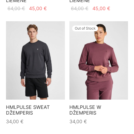
LIEMENĖ
LIEMENĖ
Original
Current
Original
Current
64,00
€
45,00
€
64,00
€
45,00
€
price
price is:
price
price is:
was:
45,00 €.
was:
45,00 €.
Out of Stock
64,00 €.
64,00 €.
HMLPULSE SWEAT
HMLPULSE W
DŽEMPERIS
DŽEMPERIS
34,00
€
34,00
€