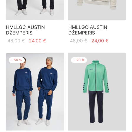
HMLLGC AUSTIN
HMLLGC AUSTIN
DŽEMPERIS
DŽEMPERIS
Original
Current
Original
Current
48,00
€
24,00
€
48,00
€
24,00
€
price
price is:
price
price is:
was:
24,00 €.
was:
24,00 €.
-
50
%
-
20
%
48,00 €.
48,00 €.