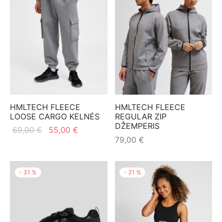
HMLTECH FLEECE
HMLTECH FLEECE
LOOSE CARGO KELNĖS
REGULAR ZIP
DŽEMPERIS
Original
Current
69,00
€
55,00
€
79,00
€
price
price is:
was:
55,00 €.
69,00 €.
-
31
%
-
21
%