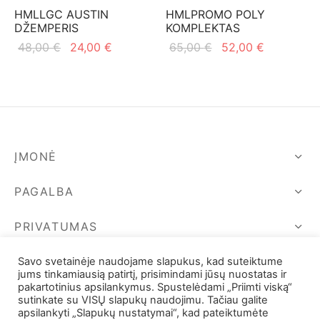
HMLLGC AUSTIN
HMLPROMO POLY
DŽEMPERIS
KOMPLEKTAS
Original
Current
Original
Current
48,00
€
24,00
€
65,00
€
52,00
€
price
price is:
price
price is:
was:
24,00 €.
was:
52,00 €.
48,00 €.
65,00 €.
ĮMONĖ
PAGALBA
PRIVATUMAS
SEKIME MUS
Savo svetainėje naudojame slapukus, kad suteiktume
jums tinkamiausią patirtį, prisimindami jūsų nuostatas ir
pakartotinius apsilankymus. Spustelėdami „Priimti viską“
sutinkate su VISŲ slapukų naudojimu. Tačiau galite
apsilankyti „Slapukų nustatymai“, kad pateiktumėte