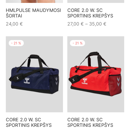
mo apranga
HMLPULSE MAUDYMOSI
CORE 2.0 W. SC
ŠORTAI
SPORTINIS KREPŠYS
Price
24,00
€
27,00
€
–
35,00
€
range:
27,00 €
-
21
%
-
21
%
through
35,00 €
CORE 2.0 W. SC
CORE 2.0 W. SC
SPORTINIS KREPŠYS
SPORTINIS KREPŠYS