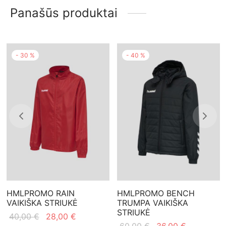
Panašūs produktai
-
30
%
-
40
%
HMLPROMO RAIN
HMLPROMO BENCH
VAIKIŠKA STRIUKĖ
TRUMPA VAIKIŠKA
STRIUKĖ
Original
Current
40,00
€
28,00
€
Original
Current
60,00
€
36,00
€