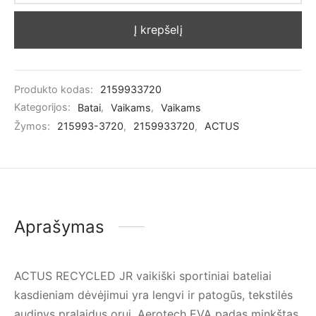
Į krepšelį
Produkto kodas:
2159933720
Kategorijos:
Batai
,
Vaikams
,
Vaikams
Žymos:
215993-3720
,
2159933720
,
ACTUS
Aprašymas
ACTUS RECYCLED JR vaikiški sportiniai bateliai
kasdieniam dėvėjimui yra lengvi ir patogūs, tekstilės
audinys pralaidus orui, Aerotech EVA padas minkštas