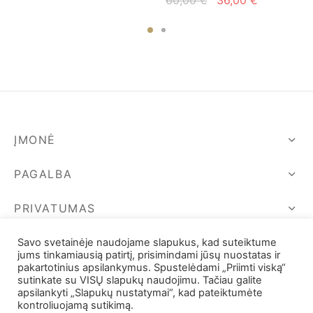
price
price is:
price
price is:
was:
28,00 €.
was:
36,00 €.
40,00 €.
60,00 €.
ĮMONĖ
PAGALBA
PRIVATUMAS
SEKIME MUS
Savo svetainėje naudojame slapukus, kad suteiktume
jums tinkamiausią patirtį, prisimindami jūsų nuostatas ir
pakartotinius apsilankymus. Spustelėdami „Priimti viską“
sutinkate su VISŲ slapukų naudojimu. Tačiau galite
apsilankyti „Slapukų nustatymai“, kad pateiktumėte
kontroliuojamą sutikimą.