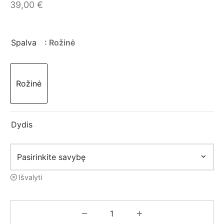
mo apranga
39,00
€
Spalva
: Rožinė
Rožinė
Dydis
Išvalyti