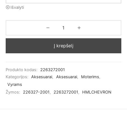
Išvalyti
Į krepšelį
Produkto kodas:
2263272001
Kategorijos:
Aksesuarai
,
Aksesuarai
,
Moterims
,
Vyrams
Žymos:
226327-2001
,
2263272001
,
HMLCHEVRON