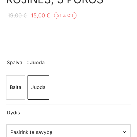
mo apranga
Original
Current
19,00
€
15,00
€
21
%
Off
price
price is:
was:
15,00 €.
19,00 €.
Spalva
: Juoda
Balta
Juoda
Dydis