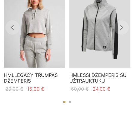
HMLLEGACY TRUMPAS
HMLESSI DŽEMPERIS SU
DŽEMPERIS
UŽTRAUKTUKU
Original
Current
Original
Current
29,00
€
15,00
€
60,00
€
24,00
€
price
price is:
price
price is:
was:
15,00 €.
was:
24,00 €.
29,00 €.
60,00 €.