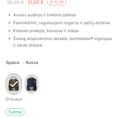
Original
Current
mo apranga
39,00
€
31,00
€
21
%
Off
price
price is:
Austas audinys ir tinklinis įdėklas
was:
31,00 €.
Paminkštinti, reguliuojami nugaros ir pečių dirželiai
39,00 €.
Kišenės priekyje, šonuose ir viduje
Šviesą atspindinčios detalės, bumblebee® logotipas
ir vardo etiketė
Spalva
: Rusva
Išvalyti
Turime