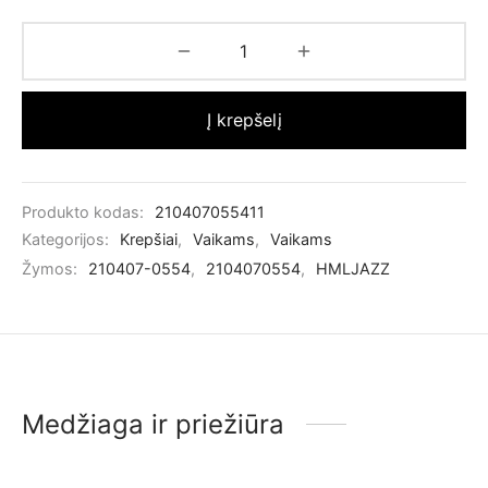
Į krepšelį
Produkto kodas:
210407055411
Kategorijos:
Krepšiai
,
Vaikams
,
Vaikams
Žymos:
210407-0554
,
2104070554
,
HMLJAZZ
Medžiaga ir priežiūra