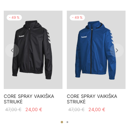
-
49
%
-
49
%
CORE SPRAY VAIKIŠKA
CORE SPRAY VAIKIŠKA
STRIUKĖ
STRIUKĖ
Original
Current
Original
Current
47,00
€
24,00
€
47,00
€
24,00
€
price
price is:
price
price is:
was:
24,00 €.
was:
24,00 €.