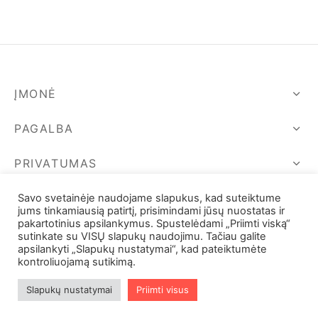
47,00 €.
47,00 €.
ĮMONĖ
PAGALBA
PRIVATUMAS
SEKIME MUS
Savo svetainėje naudojame slapukus, kad suteiktume
jums tinkamiausią patirtį, prisimindami jūsų nuostatas ir
pakartotinius apsilankymus. Spustelėdami „Priimti viską“
sutinkate su VISŲ slapukų naudojimu. Tačiau galite
apsilankyti „Slapukų nustatymai“, kad pateiktumėte
kontroliuojamą sutikimą.
Slapukų nustatymai
Priimti visus