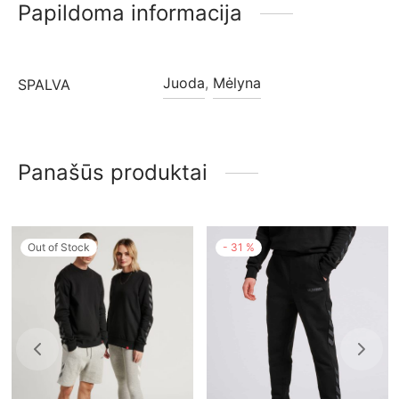
Papildoma informacija
Juoda
,
Mėlyna
SPALVA
Panašūs produktai
Out of Stock
-
31
%