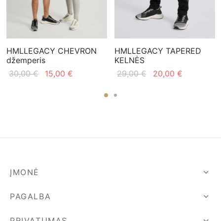
HMLLEGACY CHEVRON
HMLLEGACY TAPERED
džemperis
KELNĖS
Original
Current
Original
Current
30,00
€
15,00
€
29,00
€
20,00
€
price
price is:
price
price is:
was:
15,00 €.
was:
20,00 €.
30,00 €.
29,00 €.
ĮMONĖ
PAGALBA
PRIVATUMAS