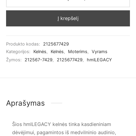
Į krepšelį
Produkto kodas:
2125677429
Kategorijos:
Kelnės
,
Kelnės
,
Moterims
,
Vyrams
Žymos:
212567-7429
,
2125677429
,
hmlLEGACY
Aprašymas
Šios hmlLEGACY kelnės tinka kasdieniniam
dėvėjimui, pagamintos iš medvilninio audinio,