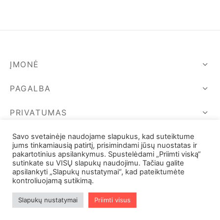
99,00 €.
ĮMONĖ
PAGALBA
PRIVATUMAS
SEKIME MUS
Savo svetainėje naudojame slapukus, kad suteiktume
jums tinkamiausią patirtį, prisimindami jūsų nuostatas ir
pakartotinius apsilankymus. Spustelėdami „Priimti viską“
sutinkate su VISŲ slapukų naudojimu. Tačiau galite
apsilankyti „Slapukų nustatymai“, kad pateiktumėte
kontroliuojamą sutikimą.
Slapukų nustatymai
Priimti visus