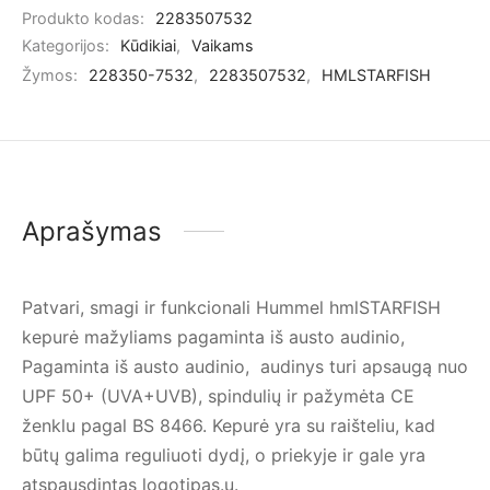
Produkto kodas:
2283507532
Kategorijos:
Kūdikiai
,
Vaikams
Žymos:
228350-7532
,
2283507532
,
HMLSTARFISH
Aprašymas
Patvari, smagi ir funkcionali Hummel hmlSTARFISH
kepurė mažyliams pagaminta iš austo audinio,
Pagaminta iš austo audinio, audinys turi apsaugą nuo
UPF 50+ (UVA+UVB), spindulių ir pažymėta CE
ženklu pagal BS 8466. Kepurė yra su raišteliu, kad
būtų galima reguliuoti dydį, o priekyje ir gale yra
atspausdintas logotipas.ų.