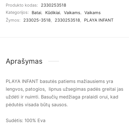
Produkto kodas:
2330253518
Kategorijos:
Batai
,
Kūdikiai
,
Vaikams
,
Vaikams
Žymos:
233025-3518
,
2330253518
,
PLAYA INFANT
Aprašymas
PLAYA INFANT basutės patiems mažiausiems yra
lengvos, patogios, lipnus užsegimas padės greitai jas
uždėti ir nuimti. Basučių medžiaga pralaidi orui, kad
pėdutės visada būtų sausos.
Sudėtis: 100% Eva