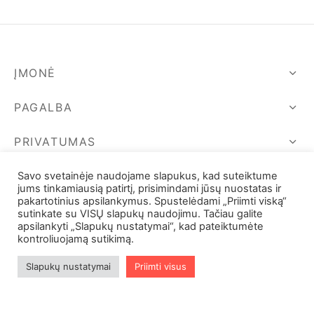
39,00 €.
39,00 €.
ĮMONĖ
PAGALBA
PRIVATUMAS
SEKIME MUS
Savo svetainėje naudojame slapukus, kad suteiktume
jums tinkamiausią patirtį, prisimindami jūsų nuostatas ir
pakartotinius apsilankymus. Spustelėdami „Priimti viską“
sutinkate su VISŲ slapukų naudojimu. Tačiau galite
apsilankyti „Slapukų nustatymai“, kad pateiktumėte
kontroliuojamą sutikimą.
Slapukų nustatymai
Priimti visus
Filters
©2024 UAB V. Butkevičius ir kompanija