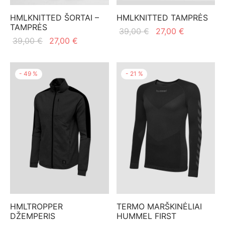
mo apranga
HMLKNITTED ŠORTAI –
HMLKNITTED TAMPRĖS
TAMPRĖS
Original
Current
39,00
€
27,00
€
Original
Current
39,00
€
27,00
€
price
price is:
price
price is:
was:
27,00 €.
was:
27,00 €.
39,00 €.
-
49
%
-
21
%
39,00 €.
HMLTROPPER
TERMO MARŠKINĖLIAI
DŽEMPERIS
HUMMEL FIRST