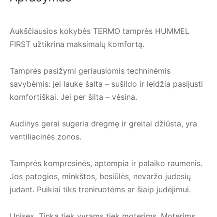
Aukščiausios kokybės TERMO tamprės HUMMEL
FIRST užtikrina maksimalų komfortą.
Tamprės pasižymi geriausiomis techninėmis
savybėmis: jei lauke šalta – sušildo ir leidžia pasijusti
komfortiškai. Jei per šilta – vėsina.
Audinys gerai sugeria drėgmę ir greitai džiūsta, yra
ventiliacinės zonos.
Tamprės kompresinės, aptempia ir palaiko raumenis.
Jos patogios, minkštos, besiūlės, nevaržo judesių
judant. Puikiai tiks treniruotėms ar šiaip judėjimui.
Unisex. Tinka tiek vyrams tiek moterims. Moterims