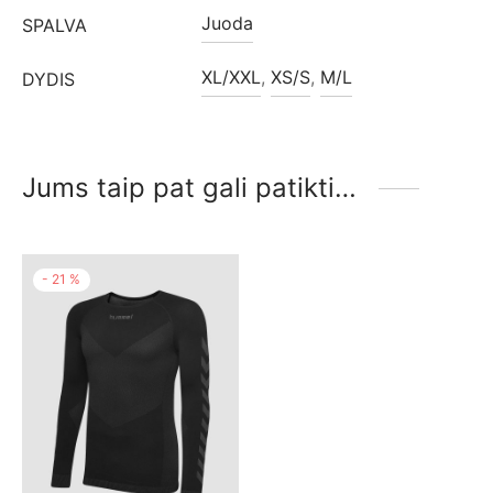
Juoda
SPALVA
XL/XXL
,
XS/S
,
M/L
DYDIS
Jums taip pat gali patikti…
-
21
%