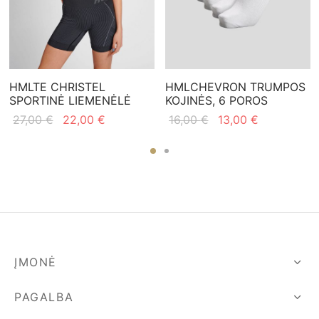
HMLTE CHRISTEL
HMLCHEVRON TRUMPOS
SPORTINĖ LIEMENĖLĖ
KOJINĖS, 6 POROS
Original
Current
Original
Current
27,00
€
22,00
€
16,00
€
13,00
€
price
price is:
price
price is:
was:
22,00 €.
was:
13,00 €.
27,00 €.
16,00 €.
ĮMONĖ
PAGALBA