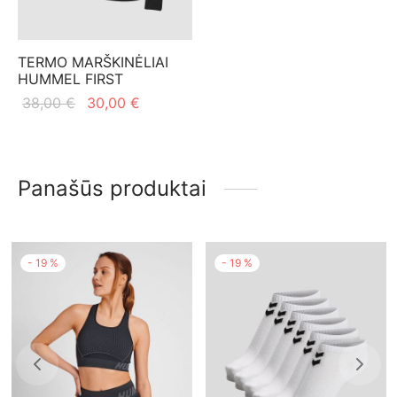
TERMO MARŠKINĖLIAI
HUMMEL FIRST
Original
Current
38,00
€
30,00
€
price
price is:
was:
30,00 €.
38,00 €.
Panašūs produktai
-
19
%
-
19
%