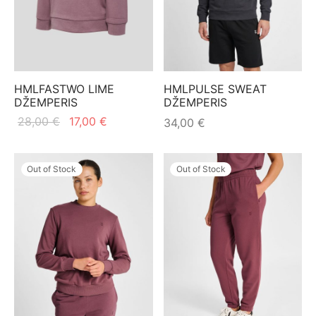
HMLFASTWO LIME
HMLPULSE SWEAT
DŽEMPERIS
DŽEMPERIS
Original
Current
28,00
€
17,00
€
34,00
€
price
price
was:
is:
Out of Stock
Out of Stock
28,00 €.
17,00 €.