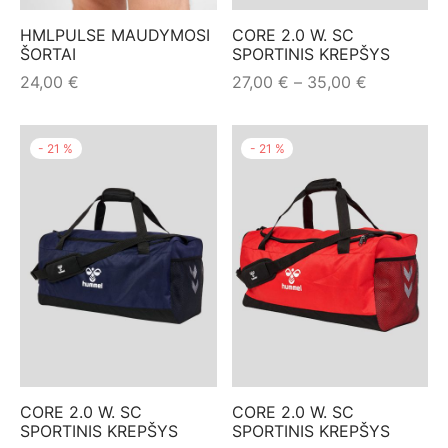
mo apranga
HMLPULSE MAUDYMOSI
CORE 2.0 W. SC
ŠORTAI
SPORTINIS KREPŠYS
Price
24,00
€
27,00
€
–
35,00
€
range:
27,00 €
-
21
%
-
21
%
through
35,00 €
CORE 2.0 W. SC
CORE 2.0 W. SC
SPORTINIS KREPŠYS
SPORTINIS KREPŠYS