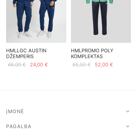
HMLLGC AUSTIN
HMLPROMO POLY
DŽEMPERIS
KOMPLEKTAS
Original
Current
Original
Current
48,00
€
24,00
€
65,00
€
52,00
€
price
price is:
price
price is:
was:
24,00 €.
was:
52,00 €.
48,00 €.
65,00 €.
ĮMONĖ
PAGALBA