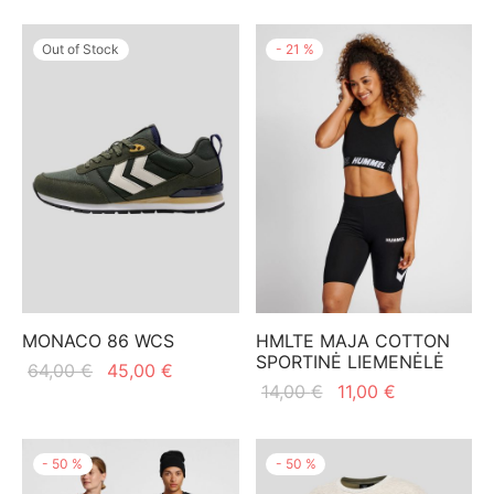
59,00 €.
Out of Stock
-
21
%
MONACO 86 WCS
HMLTE MAJA COTTON
SPORTINĖ LIEMENĖLĖ
Original
Current
64,00
€
45,00
€
Original
Current
14,00
€
11,00
€
price
price is:
price
price
was:
45,00 €.
was:
is:
64,00 €.
-
50
%
-
50
%
14,00 €.
11,00 €.