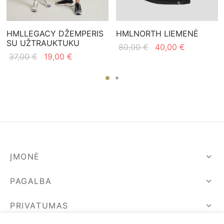
HMLLEGACY DŽEMPERIS
HMLNORTH LIEMENĖ
SU UŽTRAUKTUKU
Original
Current
80,00
€
40,00
€
Original
Current
37,00
€
19,00
€
price
price is:
price
price is:
was:
40,00 €.
was:
19,00 €.
80,00 €.
37,00 €.
ĮMONĖ
PAGALBA
PRIVATUMAS