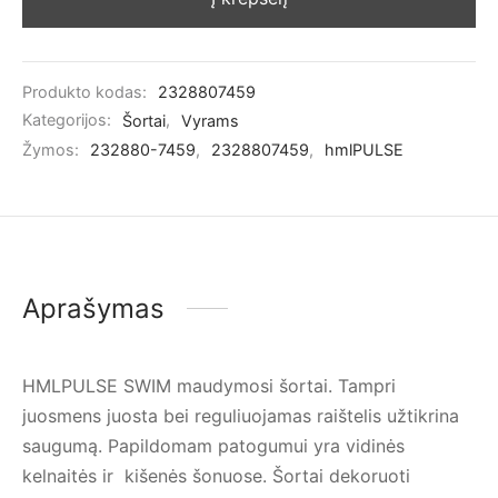
Produkto kodas:
2328807459
Kategorijos:
Šortai
,
Vyrams
Žymos:
232880-7459
,
2328807459
,
hmlPULSE
Aprašymas
HMLPULSE SWIM maudymosi šortai. Tampri
juosmens juosta bei reguliuojamas raištelis užtikrina
saugumą. Papildomam patogumui yra vidinės
kelnaitės ir kišenės šonuose. Šortai dekoruoti