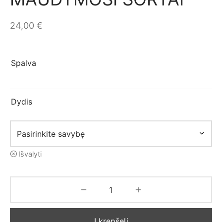
mo apranga
24,00
€
Spalva
Dydis
Išvalyti
Į krepšelį