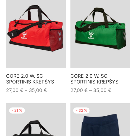
35,00 €
35,00 €
CORE 2.0 W. SC
CORE 2.0 W. SC
SPORTINIS KREPŠYS
SPORTINIS KREPŠYS
Price
Price
27,00
€
–
35,00
€
27,00
€
–
35,00
€
range:
range:
27,00 €
27,00 €
-
21
%
-
32
%
through
through
35,00 €
35,00 €