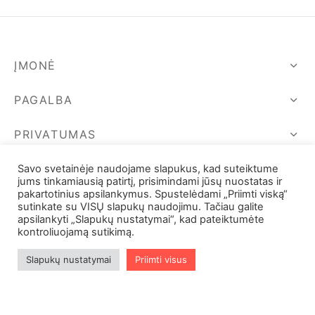
ĮMONĖ
PAGALBA
PRIVATUMAS
SEKIME MUS
Savo svetainėje naudojame slapukus, kad suteiktume
jums tinkamiausią patirtį, prisimindami jūsų nuostatas ir
pakartotinius apsilankymus. Spustelėdami „Priimti viską“
sutinkate su VISŲ slapukų naudojimu. Tačiau galite
apsilankyti „Slapukų nustatymai“, kad pateiktumėte
kontroliuojamą sutikimą.
Slapukų nustatymai
Priimti visus
Filters
©2024 UAB V. Butkevičius ir kompanija