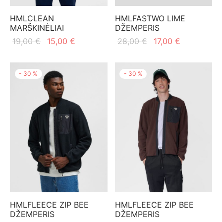
HMLCLEAN
HMLFASTWO LIME
MARŠKINĖLIAI
DŽEMPERIS
Original
Current
Original
Current
19,00
€
15,00
€
28,00
€
17,00
€
price
price is:
price
price
was:
15,00 €.
was:
is:
-
30
%
-
30
%
19,00 €.
28,00 €.
17,00 €.
HMLFLEECE ZIP BEE
HMLFLEECE ZIP BEE
DŽEMPERIS
DŽEMPERIS