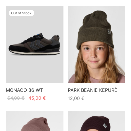
59,00 €.
Out of Stock
MONACO 86 WT
PARK BEANIE KEPURĖ
Original
Current
64,00
€
45,00
€
12,00
€
price
price is:
was:
45,00 €.
64,00 €.