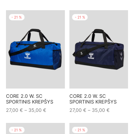
price
price is:
price
price is:
was:
51,00 €.
was:
51,00 €.
-
21
%
-
21
%
64,00 €.
64,00 €.
CORE 2.0 W. SC
CORE 2.0 W. SC
SPORTINIS KREPŠYS
SPORTINIS KREPŠYS
Price
Price
27,00
€
–
35,00
€
27,00
€
–
35,00
€
range:
range:
27,00 €
27,00 €
-
21
%
-
21
%
through
through