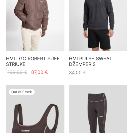
HMLLGC ROBERT PUFF
HMLPULSE SWEAT
STRIUKĖ
DŽEMPERIS
Original
Current
109,00
€
87,00
€
34,00
€
price
price is:
was:
87,00 €.
Out of Stock
109,00 €.