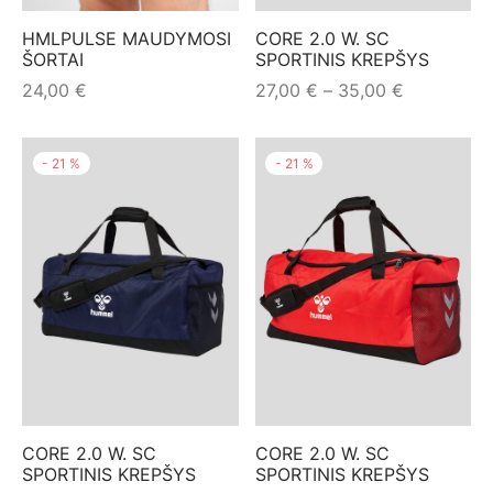
mo apranga
HMLPULSE MAUDYMOSI
CORE 2.0 W. SC
ŠORTAI
SPORTINIS KREPŠYS
Price
24,00
€
27,00
€
–
35,00
€
range:
27,00 €
-
21
%
-
21
%
through
35,00 €
CORE 2.0 W. SC
CORE 2.0 W. SC
SPORTINIS KREPŠYS
SPORTINIS KREPŠYS