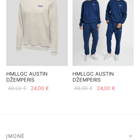
HMLLGC AUSTIN
HMLLGC AUSTIN
DŽEMPERIS
DŽEMPERIS
Original
Current
Original
Current
48,00
€
24,00
€
48,00
€
24,00
€
price
price is:
price
price is:
was:
24,00 €.
was:
24,00 €.
48,00 €.
48,00 €.
ĮMONĖ