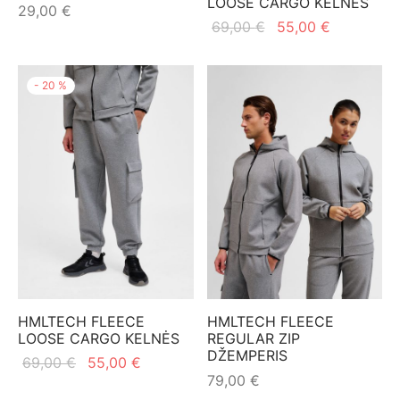
LOOSE CARGO KELNĖS
29,00
€
Original
Current
69,00
€
55,00
€
price
price is:
was:
55,00 €.
-
20
%
69,00 €.
HMLTECH FLEECE
HMLTECH FLEECE
LOOSE CARGO KELNĖS
REGULAR ZIP
DŽEMPERIS
Original
Current
69,00
€
55,00
€
79,00
€
price
price is: