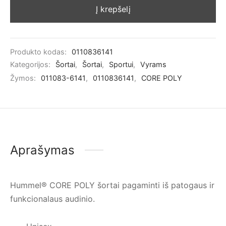
Į krepšelį
Produkto kodas:
0110836141
Kategorijos:
Šortai
,
Šortai
,
Sportui
,
Vyrams
Žymos:
011083-6141
,
0110836141
,
CORE POLY
Aprašymas
Hummel® CORE POLY šortai pagaminti iš patogaus ir
funkcionalaus audinio.