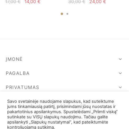
Original
Current
Original
Current
17,00
€
14,00
€
30,00
€
24,00
€
price
price is:
price
price is:
was:
14,00 €.
was:
24,00 €.
17,00 €.
30,00 €.
ĮMONĖ
PAGALBA
PRIVATUMAS
SEKIME MUS
Savo svetainėje naudojame slapukus, kad suteiktume
jums tinkamiausią patirtį, prisimindami jūsų nuostatas ir
pakartotinius apsilankymus. Spustelėdami „Priimti viską“
sutinkate su VISŲ slapukų naudojimu. Tačiau galite
apsilankyti „Slapukų nustatymai“, kad pateiktumėte
kontroliuojamą sutikimą.