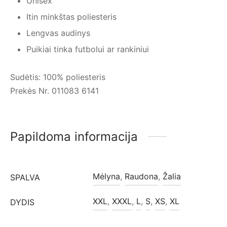
Unisex
Itin minkštas poliesteris
Lengvas audinys
Puikiai tinka futbolui ar rankiniui
Sudėtis: 100% poliesteris
Prekės Nr. 011083 6141
Papildoma informacija
Mėlyna
,
Raudona
,
Žalia
SPALVA
XXL
,
XXXL
,
L
,
S
,
XS
,
XL
DYDIS