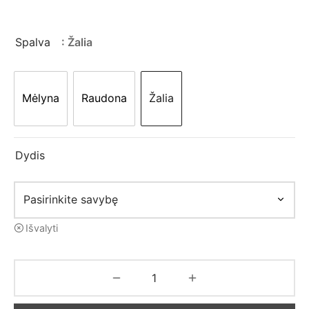
mo apranga
price
price is:
was:
10,00 €.
Spalva
: Žalia
19,00 €.
Mėlyna
Raudona
Žalia
Dydis
Išvalyti