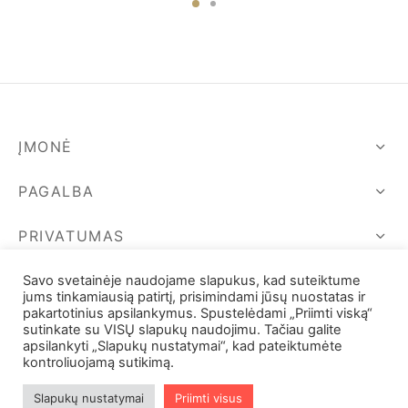
was:
24,00 €.
was:
is:
47,00 €.
16,00 €.
8,00 €.
ĮMONĖ
PAGALBA
PRIVATUMAS
SEKIME MUS
Savo svetainėje naudojame slapukus, kad suteiktume
jums tinkamiausią patirtį, prisimindami jūsų nuostatas ir
pakartotinius apsilankymus. Spustelėdami „Priimti viską“
sutinkate su VISŲ slapukų naudojimu. Tačiau galite
apsilankyti „Slapukų nustatymai“, kad pateiktumėte
kontroliuojamą sutikimą.
Slapukų nustatymai
Priimti visus