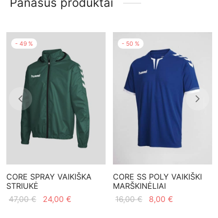
Panašūs produktai
-
49
%
-
50
%
CORE SPRAY VAIKIŠKA
CORE SS POLY VAIKIŠKI
STRIUKĖ
MARŠKINĖLIAI
Original
Current
Original
Current
47,00
€
24,00
€
16,00
€
8,00
€
price
price is:
price
price