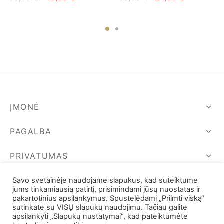
price
price is:
price
price is:
was:
40,00 €.
was:
24,00 €.
80,00 €.
60,00 €.
ĮMONĖ
PAGALBA
PRIVATUMAS
SEKIME MUS
Savo svetainėje naudojame slapukus, kad suteiktume
jums tinkamiausią patirtį, prisimindami jūsų nuostatas ir
pakartotinius apsilankymus. Spustelėdami „Priimti viską“
sutinkate su VISŲ slapukų naudojimu. Tačiau galite
apsilankyti „Slapukų nustatymai“, kad pateiktumėte