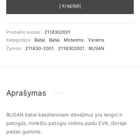
Į krepšelį
Produkto kodas:
2118302001
Kategorijos:
Batai
,
Batai
,
Moterims
,
Vyrams
Žymos:
211830-2001
,
2118302001
,
BUSAN
Aprašymas
BUSAN batai kasdieniniam dėvėjimui
yra lengvi ir
patogūs, minkštu patogiu vidiniu padu EVA, išorėje
padas guminis.