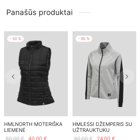
Panašūs produktai
-
50
%
-
60
%
HMLNORTH MOTERIŠKA
HMLESSI DŽEMPERIS SU
LIEMENĖ
UŽTRAUKTUKU
Original
Current
Original
Current
80,00
€
40,00
€
60,00
€
24,00
€