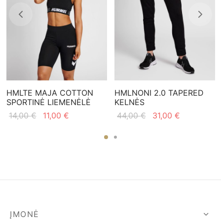
HMLTE MAJA COTTON
HMLNONI 2.0 TAPERED
SPORTINĖ LIEMENĖLĖ
KELNĖS
Original
Current
Original
Current
14,00
€
11,00
€
44,00
€
31,00
€
price
price
price
price is:
was:
is:
was:
31,00 €.
14,00 €.
11,00 €.
44,00 €.
ĮMONĖ