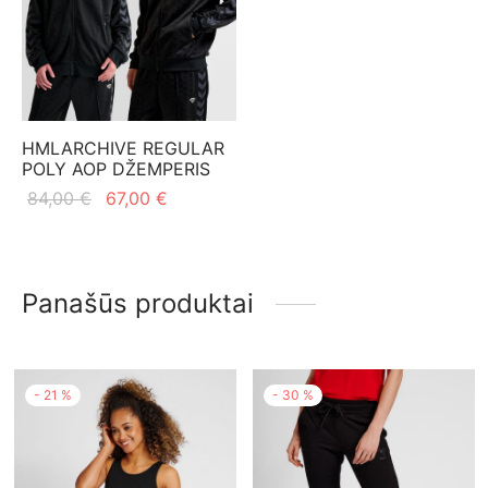
HMLARCHIVE REGULAR
POLY AOP DŽEMPERIS
Original
Current
84,00
€
67,00
€
price
price is:
was:
67,00 €.
84,00 €.
Panašūs produktai
-
21
%
-
30
%