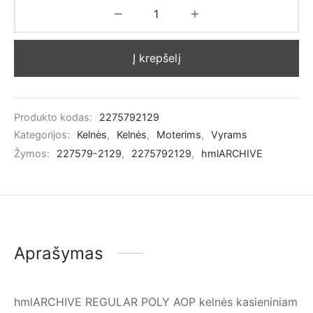
Į krepšelį
Produkto kodas:
2275792129
Kategorijos:
Kelnės
,
Kelnės
,
Moterims
,
Vyrams
Žymos:
227579-2129
,
2275792129
,
hmlARCHIVE
Aprašymas
hmlARCHIVE REGULAR POLY AOP kelnės kasieniniam