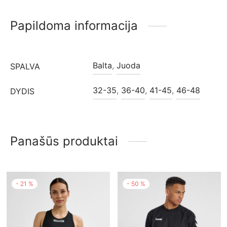
Papildoma informacija
Balta
,
Juoda
SPALVA
32-35
,
36-40
,
41-45
,
46-48
DYDIS
Panašūs produktai
-
21
%
-
50
%