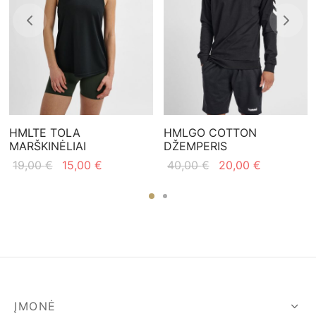
HMLTE TOLA
HMLGO COTTON
MARŠKINĖLIAI
DŽEMPERIS
Original
Current
Original
Current
19,00
€
15,00
€
40,00
€
20,00
€
price
price is:
price
price is:
was:
15,00 €.
was:
20,00 €.
19,00 €.
40,00 €.
ĮMONĖ