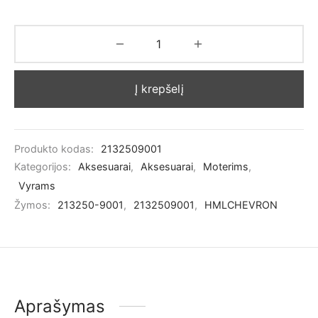
Į krepšelį
Produkto kodas:
2132509001
Kategorijos:
Aksesuarai
,
Aksesuarai
,
Moterims
,
Vyrams
Žymos:
213250-9001
,
2132509001
,
HMLCHEVRON
Aprašymas