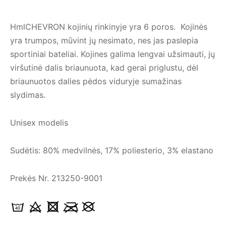
HmlCHEVRON kojinių rinkinyje yra 6 poros. Kojinės
yra trumpos, mūvint jų nesimato, nes jas paslepia
sportiniai bateliai. Kojines galima lengvai užsimauti, jų
viršutinė dalis briaunuota, kad gerai priglustu, dėl
briaunuotos dalies pėdos viduryje sumažinas
slydimas.
Unisex modelis
Sudėtis: 80% medvilnės, 17% poliesterio, 3% elastano
Prekės Nr. 213250-9001