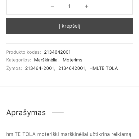
Į krepšelį
Produkto kodas:
2134642001
Kategorijos:
Marškinėliai
,
Moterims
Žymos:
213464-2001
,
2134642001
,
HMLTE TOLA
Aprašymas
hmlTE TOLA moteriški marškinėliai užtikrina reikiamą