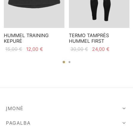
HUMMEL TRAINING
TERMO TAMPRĖS
KEPURĖ
HUMMEL FIRST
Original
Current
Original
Current
15,00
€
12,00
€
30,00
€
24,00
€
price
price is:
price
price is:
was:
12,00 €.
was:
24,00 €.
15,00 €.
30,00 €.
ĮMONĖ
PAGALBA