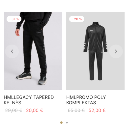
-
31
%
-
20
%
HMLLEGACY TAPERED
HMLPROMO POLY
KELNĖS
KOMPLEKTAS
Original
Current
Original
Current
29,00
€
20,00
€
65,00
€
52,00
€
price
price is:
price
price is:
was:
20,00 €.
was:
52,00 €.