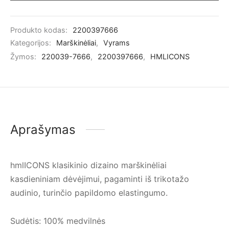
Produkto kodas:
2200397666
Kategorijos:
Marškinėliai
,
Vyrams
Žymos:
220039-7666
,
2200397666
,
HMLICONS
Aprašymas
hmlICONS klasikinio dizaino marškinėliai
kasdieniniam dėvėjimui, pagaminti iš trikotažo
audinio, turinčio papildomo elastingumo.
Sudėtis: 100% medvilnės