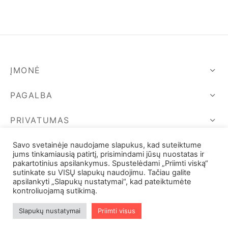
29,00 €.
65,00 €.
ĮMONĖ
PAGALBA
PRIVATUMAS
SEKIME MUS
Savo svetainėje naudojame slapukus, kad suteiktume
jums tinkamiausią patirtį, prisimindami jūsų nuostatas ir
pakartotinius apsilankymus. Spustelėdami „Priimti viską“
sutinkate su VISŲ slapukų naudojimu. Tačiau galite
apsilankyti „Slapukų nustatymai“, kad pateiktumėte
kontroliuojamą sutikimą.
Slapukų nustatymai
Priimti visus