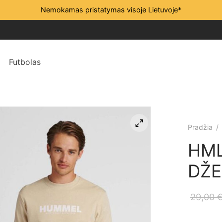
Nemokamas pristatymas visoje Lietuvoje*
Futbolas
Pradžia
/
HM
DŽE
29,00