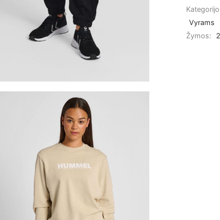
Kategorij
Vyrams
Žymos:
2