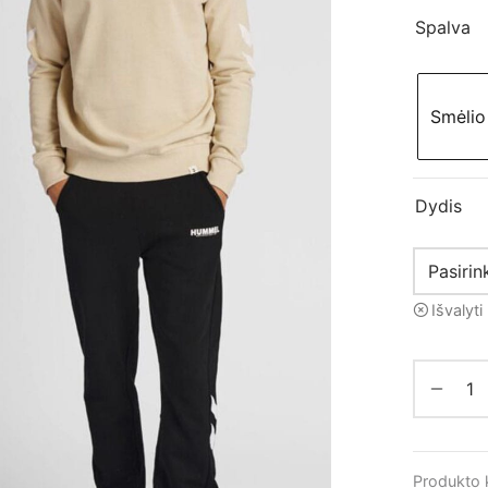
Spalva
Smėlio
Dydis
Išvalyti
Produkto