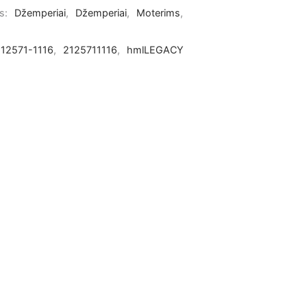
os:
Džemperiai
,
Džemperiai
,
Moterims
,
12571-1116
,
2125711116
,
hmlLEGACY