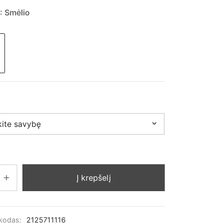
was:
15,00 €.
: Smėlio
29,00 €.
Į krepšelį
 kodas:
2125711116