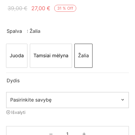
mo apranga
Original
Current
39,00
€
27,00
€
31
%
Off
price
price is:
was:
27,00 €.
Spalva
: Žalia
39,00 €.
Juoda
Tamsiai mėlyna
Žalia
Dydis
Išvalyti