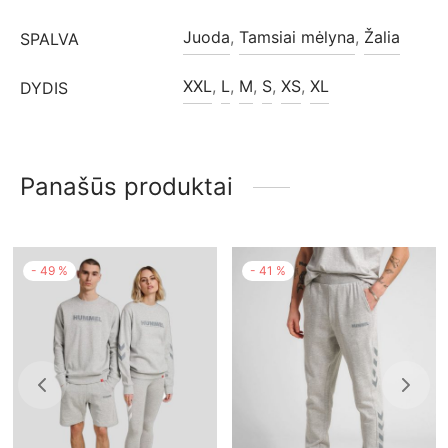
Juoda
,
Tamsiai mėlyna
,
Žalia
SPALVA
XXL
,
L
,
M
,
S
,
XS
,
XL
DYDIS
Panašūs produktai
-
49
%
-
41
%