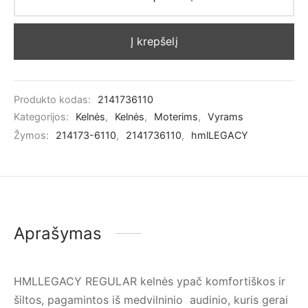
Į krepšelį
Produkto kodas:
2141736110
Kategorijos:
Kelnės
,
Kelnės
,
Moterims
,
Vyrams
Žymos:
214173-6110
,
2141736110
,
hmlLEGACY
Aprašymas
HMLLEGACY REGULAR kelnės ypač komfortiškos ir
šiltos, pagamintos iš medvilninio audinio, kuris gerai