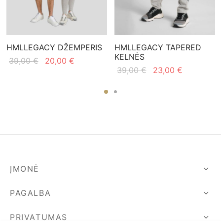
HMLLEGACY DŽEMPERIS
HMLLEGACY TAPERED
KELNĖS
Original
Current
39,00
€
20,00
€
Original
Current
39,00
€
23,00
€
price
price is:
price
price is:
was:
20,00 €.
was:
23,00 €.
39,00 €.
39,00 €.
ĮMONĖ
PAGALBA
PRIVATUMAS